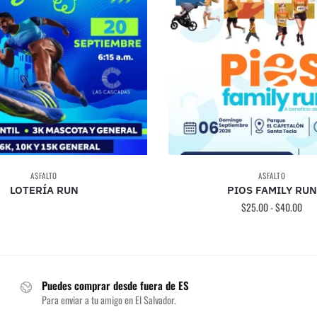
ASFALTO
ASFALTO
LOTERÍA RUN
PIOS FAMILY RUN
Ran
$
25.00
-
$
40.00
de
Este
prec
producto
des
tiene
$25
hast
Puedes comprar desde fuera de ES
múltiples
Para enviar a tu amigo en El Salvador.
$40
variantes.