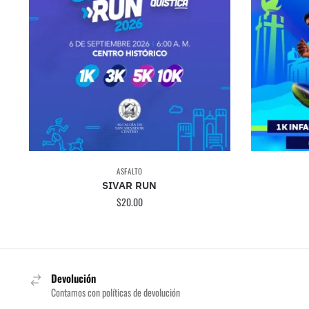
ASFALTO
SIVAR RUN
$
20.00
Este
producto
tiene
Devolución
múltiples
Contamos con políticas de devolución
variantes.