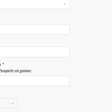
te
*
Pasaporte sin guiones