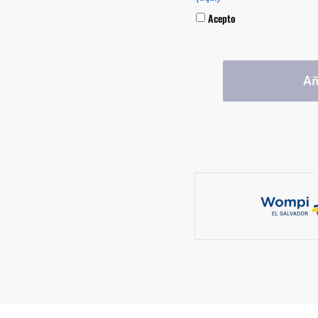
Acepto
DESAFÍO
Añ
SURF
CITY
2
cantidad