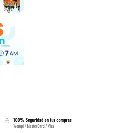
go
ios:
de
.00
a
100% Seguridad en tus compras
.00
Wompi / MasterCard / Visa