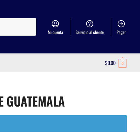
Mi cuenta
Servicio al cliente
Pagar
$
0.00
0
DE GUATEMALA