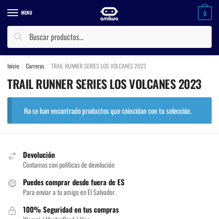
Skip
Skip
MENU
0
to
to
navigation
content
Buscar
Buscar
por:
Inicio
Carreras
TRAIL RUNNER SERIES LOS VOLCANES 2023
/
/
TRAIL RUNNER SERIES LOS VOLCANES 2023
No se han encontrado productos que coincidan con tu selección.
Devolución
Contamos con políticas de devolución
Puedes comprar desde fuera de ES
Para enviar a tu amigo en El Salvador.
100% Seguridad en tus compras